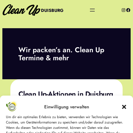
Zum
Insta
Fac
DUISBURG
Inhalt
springen
Wir packen’s an. Clean Up
Termine & mehr
Clean Up-Aktionen in Duisburg
Einwilligung verwalten
Unsere Müllsammelausrüstung lagert in Neudorf: Die
meisten Termine finden hier und in den
Um dir ein optimales Erlebnis zu bieten, verwenden wir Technologien wie
angrenzenden Stadtteilen statt.
Cookies, um Geräteinformationen zu speichern und/oder darauf zuzugreifen.
Wir können aber auch gerne gemeinsam dort
Wenn du diesen Technologien zustimmst, können wir Daten wie das