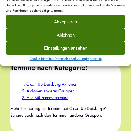
Surfverhalten oder eindeutige IDs auf dieser Website verarbeiten. Wenn du
anpacken, wo ihr der Meinung seid: „Hier muss ein
deine Einwillligung nicht erteilst oder zurückziehst, können bestimmte Merkmale
Clean Up her ☝
.“ Meldet euch gerne über die
und Funktionen beeinträchtigt werden.
Kontaktseite.
Akzeptieren
Wann wird wieder angepackt? Informier dich auf
unserer Website oder in unseren Social-Media-
Ablehnen
Kanälen. Los geht’s!
Einstellungen ansehen
Cookie-Richtlinie
Datenschutzerklärung
Impressum
Termine nach Kategorie:
1. Clean Up Duisburg Aktionen
2. Aktionen anderer Gruppen
3. Alle Müllsammeltermine
Mehr Tatendrang als Termine bei Clean Up Duisburg?
Schaue auch nach den Terminen anderer Gruppen.