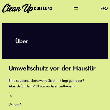
Zum
Insta
Fac
DUISBURG
Inhalt
springen
Über
Umweltschutz vor der Haustür
Eine saubere, lebenswerte Stadt – klingt gut, oder?
Aber dafür den Müll von anderen aufheben?
Ja.
Warum?