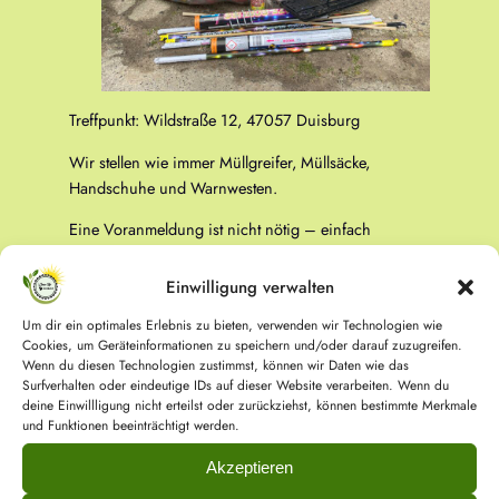
Treffpunkt: Wildstraße 12, 47057 Duisburg
Wir stellen wie immer Müllgreifer, Müllsäcke,
Handschuhe und Warnwesten.
Eine Voranmeldung ist nicht nötig – einfach
vorbeikommen. Wir freuen uns über jede helfende
Hand.
Einwilligung verwalten
2. Januar
11:00
12:30
Um dir ein optimales Erlebnis zu bieten, verwenden wir Technologien wie
:
–
Cookies, um Geräteinformationen zu speichern und/oder darauf zuzugreifen.
Wenn du diesen Technologien zustimmst, können wir Daten wie das
Surfverhalten oder eindeutige IDs auf dieser Website verarbeiten. Wenn du
deine Einwillligung nicht erteilst oder zurückziehst, können bestimmte Merkmale
und Funktionen beeinträchtigt werden.
Akzeptieren
Treffpunkt: Wildstraße 12