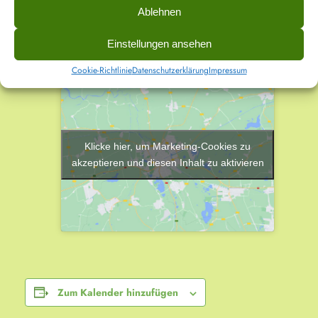
Wildstraße 12
Ablehnen
Duisburg
,
47057
Germany
Einstellungen ansehen
Google Karte anzeigen
Cookie-Richtlinie
Datenschutzerklärung
Impressum
Klicke hier, um Marketing-Cookies zu
akzeptieren und diesen Inhalt zu aktivieren
Zum Kalender hinzufügen