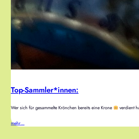
Top-Sammler*innen:
Wer sich für gesammelte Krönchen bereits eine Krone
verdient ha
mehr…